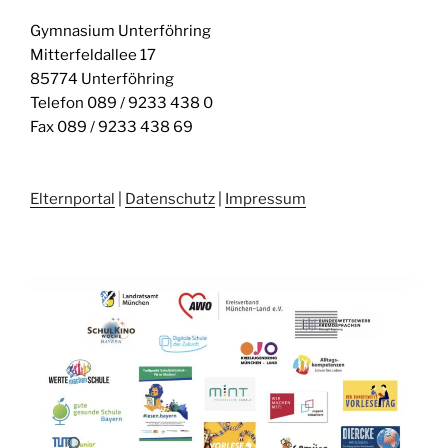
u
h
Gymnasium Unterföhring
t
c
Mitterfeldallee 17
e
h
85774 Unterföhring
n
e
Telefon 089 / 9233 438 0
-
u
Fax 089 / 9233 438 69
N
n
a
d
v
Elternportal
|
Datenschutz
|
Impressum
A
i
n
g
s
a
t
i
i
c
o
h
n
t
e
n