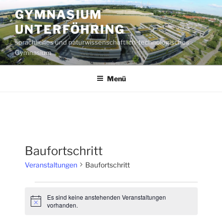
Zum
GYMNASIUM
Inhalt
UNTERFÖHRING
springen
sprachliches und naturwissenschaftlich-technologisches
Gymnasium
Menü
Baufortschritt
Veranstaltungen
Baufortschritt
Veranstaltungen
Es sind keine anstehenden Veranstaltungen
H
vorhanden.
i
n