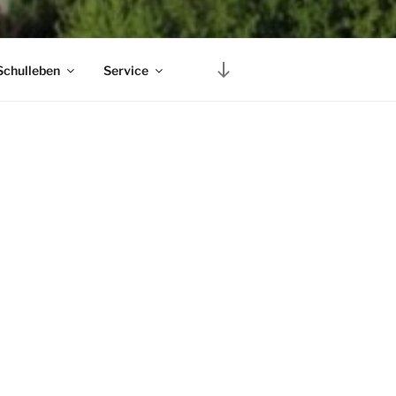
Schulleben
Service
rin Betina Mäusel
ten.“
er diesem Motto haben wir
0 die Segel gehisst. Seitdem
d