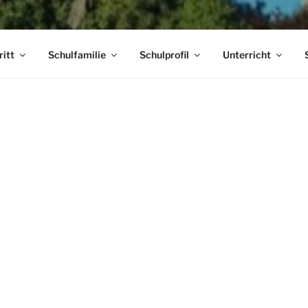
ritt
Schulfamilie
Schulprofil
Unterricht
Grußwort der Schulleite
wei
Unt
202
sin