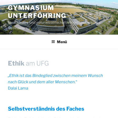
Zum
GYMNASIUM
Inhalt
UNTERFÖHRING
springen
sprachliches und naturwissenschaftlich-technologisches
Gymnasium
Menü
Ethik
am UFG
„Ethik ist das Bindeglied zwischen meinem Wunsch
nach Glück und dem aller Menschen.
“
Dalai Lama
Selbstverständnis des Faches