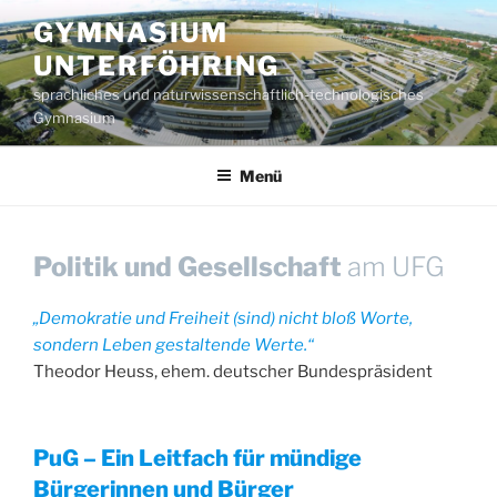
Zum
GYMNASIUM
Inhalt
UNTERFÖHRING
springen
sprachliches und naturwissenschaftlich-technologisches
Gymnasium
Menü
Politik und Gesellschaft
am UFG
„Demokratie und Freiheit (sind) nicht bloß Worte,
sondern Leben gestaltende Werte.“
Theodor Heuss, ehem. deutscher Bundespräsident
PuG – Ein Leitfach für mündige
Bürgerinnen und Bürger