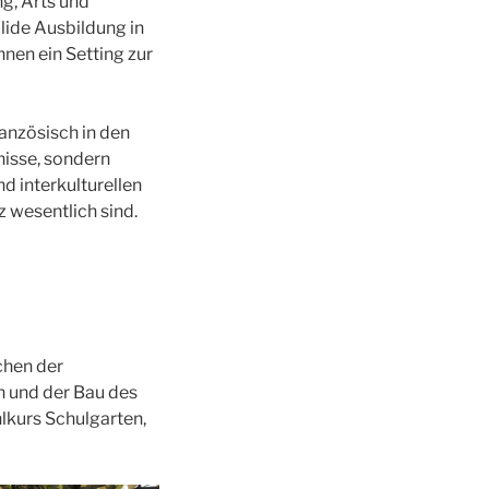
g, Arts und
lide Ausbildung in
nen ein Setting zur
anzösisch in den
nisse, sondern
d interkulturellen
 wesentlich sind.
chen der
n und der Bau des
lkurs Schulgarten,