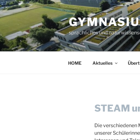
Zum
Inhalt
GYMNASIU
springen
sprachliches und naturwissen
HOME
Aktuelles
Übert
STEAM und
Die verschiedenen 
unserer Schülerinne