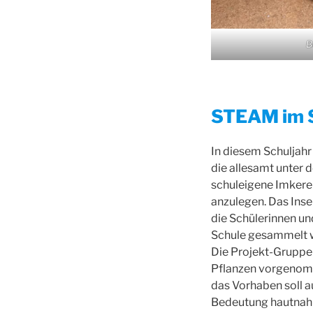
B
STEAM im S
In diesem Schuljahr
die allesamt unter 
schuleigene Imkerei
anzulegen. Das Inse
die Schülerinnen und
Schule gesammelt wo
Die Projekt-Gruppe
Pflanzen vorgenomm
das Vorhaben soll a
Bedeutung hautnah z