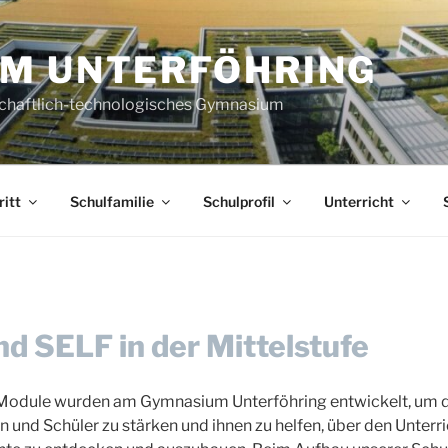
M UNTERFÖHRING
schaftlich-technologisches Gymnasium
ritt
Schulfamilie
Schulprofil
Unterricht
 SELF in der Mittelstufe
Module wurden am Gymnasium Unterföhring entwickelt, um di
n und Schüler zu stärken und ihnen zu helfen, über den Unterri