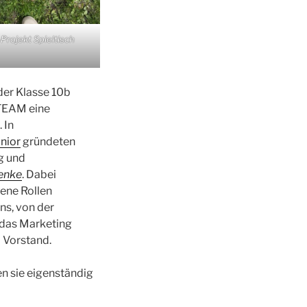
Projekt Spieltisch
der Klasse 10b
TEAM eine
 In
nior
gründeten
g und
enke
. Dabei
ene Rollen
ns, von der
das Marketing
 Vorstand.
n sie eigenständig