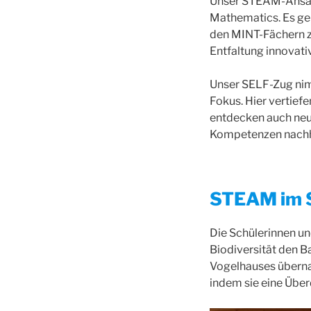
Unser STEAM-Ansatz 
Mathematics. Es geh
den MINT-Fächern zu
Entfaltung innovati
Unser SELF-Zug nimm
Fokus. Hier vertief
entdecken auch neue
Kompetenzen nachhal
STEAM im S
Die Schülerinnen un
Biodiversität den 
Vogelhauses überna
indem sie eine Übe