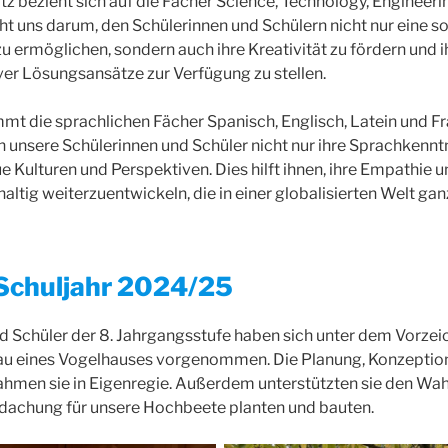
bezieht sich auf die Fächer Science, Technology, Engineerin
t uns darum, den Schülerinnen und Schülern nicht nur eine so
 ermöglichen, sondern auch ihre Kreativität zu fördern und ih
ver Lösungsansätze zur Verfügung zu stellen.
t die sprachlichen Fächer Spanisch, Englisch, Latein und Fr
en unsere Schülerinnen und Schüler nicht nur ihre Sprachkennt
 Kulturen und Perspektiven. Dies hilft ihnen, ihre Empathie un
tig weiterzuentwickeln, die in einer globalisierten Welt ganz
chuljahr 2024/25
d Schüler der 8. Jahrgangsstufe haben sich unter dem Vorzei
Bau eines Vogelhauses vorgenommen. Die Planung, Konzeptio
hmen sie in Eigenregie. Außerdem unterstützten sie den Wah
rdachung für unsere Hochbeete planten und bauten.