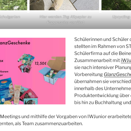
Schulgarten
Hier werden 2kg Altpapier zu
Upcycling-
Pappmache verrührt
Schülerinnen und Schüler 
stellten im Rahmen von S
Schülerfirma auf die Beine.
Zusammenarbeit mit
iWJu
sie nach intensiver Planun
Vorbereitung
GlanzGesch
übernahmen sie verschied
innerhalb des Unternehme
Produktentwicklung über 
bis hin zu Buchhaltung und
eetings und mithilfe der Vorgaben von IWJunior erarbeitete
lernten, als Team zusammenzuarbeiten.