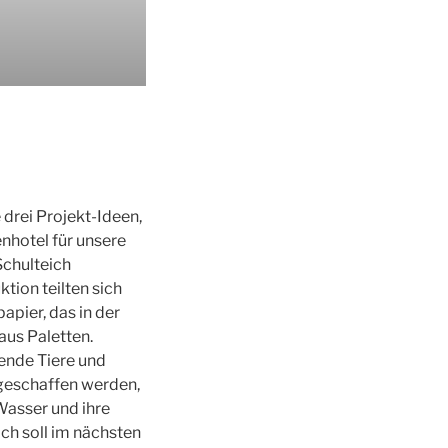
 drei Projekt-Ideen,
nhotel für unsere
Schulteich
tion teilten sich
apier, das in der
aus Paletten.
ende Tiere und
 geschaffen werden,
Wasser und ihre
ch soll im nächsten