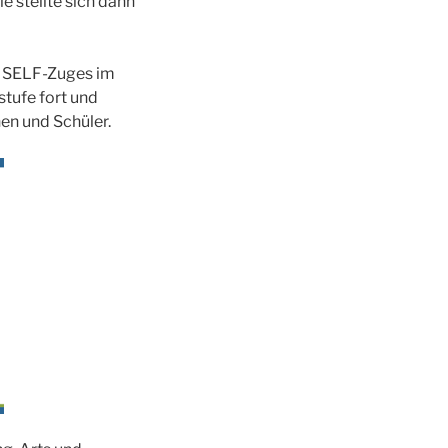
 stellte sich dann
s SELF-Zuges im
stufe fort und
en und Schüler.