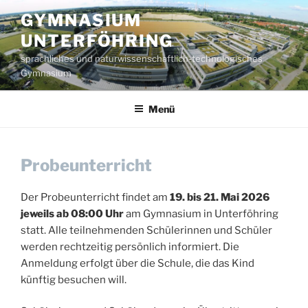
Zum
GYMNASIUM
Inhalt
UNTERFÖHRING
springen
sprachliches und naturwissenschaftlich-technologisches
Gymnasium
Menü
Probeunterricht
Der Probeunterricht findet am
19. bis 21. Mai 2026
jeweils ab 08:00 Uhr
am Gymnasium in Unterföhring
statt. Alle teilnehmenden Schülerinnen und Schüler
werden rechtzeitig persönlich informiert. Die
Anmeldung erfolgt über die Schule, die das Kind
künftig besuchen will.