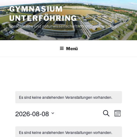
Zum
GYMNASIUM
Inhalt
UNTERFÖHRING
springen
sprachliches und naturwissenschaftlich-technologisches
Gymnasium
Menü
Es sind keine anstehenden Veranstaltungen vorhanden.
2026-08-08
V
V
S
M
u
e
e
o
D
c
K
n
r
a
r
h
Es sind keine anstehenden Veranstaltungen vorhanden.
a
a
a
e
t