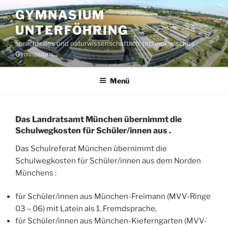
Zum
GYMNASIUM
Inhalt
UNTERFÖHRING
springen
sprachliches und naturwissenschaftlich-technologisches
Gymnasium
Menü
Das Landratsamt München übernimmt die
Schulwegkosten für Schüler/innen aus .
Das Schulreferat München übernimmt die
Schulwegkosten für Schüler/innen aus dem Norden
Münchens :
für Schüler/innen aus München-Freimann (MVV-Ringe
03 – 06) mit Latein als 1. Fremdsprache,
für Schüler/innen aus München-Kieferngarten (MVV-